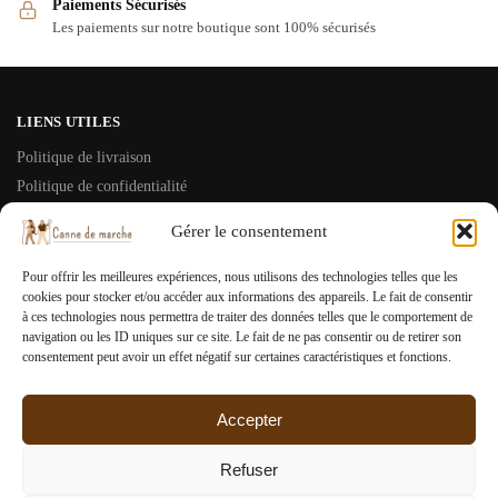
Paiements Sécurisés
Les paiements sur notre boutique sont 100% sécurisés
LIENS UTILES
Politique de livraison
Politique de confidentialité
Conditions Générales de Vente
Gérer le consentement
Mentions Légales
Pour offrir les meilleures expériences, nous utilisons des technologies telles que les
À PROPOS
cookies pour stocker et/ou accéder aux informations des appareils. Le fait de consentir
à ces technologies nous permettra de traiter des données telles que le comportement de
Mon compte
navigation ou les ID uniques sur ce site. Le fait de ne pas consentir ou de retirer son
consentement peut avoir un effet négatif sur certaines caractéristiques et fonctions.
Contactez nous
Blog
Accepter
CANNE-DE-MARCHE.COM
Refuser
© 2025 Tous droits réservés.
0
Votre spécialiste de la canne de marche : élégance, confort et sécurité au