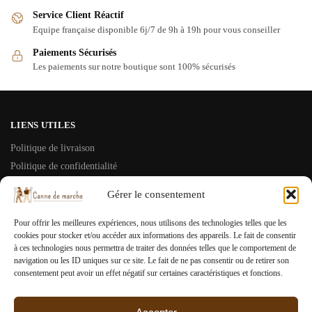
Service Client Réactif
Equipe française disponible 6j/7 de 9h à 19h pour vous conseiller
Paiements Sécurisés
Les paiements sur notre boutique sont 100% sécurisés
LIENS UTILES
Politique de livraison
Politique de confidentialité
Conditions Générales de Vente
Gérer le consentement
Mentions Légales
Pour offrir les meilleures expériences, nous utilisons des technologies telles que les
À PROPOS
cookies pour stocker et/ou accéder aux informations des appareils. Le fait de consentir
à ces technologies nous permettra de traiter des données telles que le comportement de
Mon compte
navigation ou les ID uniques sur ce site. Le fait de ne pas consentir ou de retirer son
consentement peut avoir un effet négatif sur certaines caractéristiques et fonctions.
Contactez nous
Blog